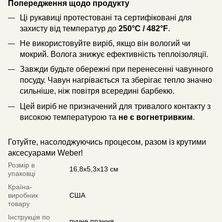
Попередження щодо продукту
Ці рукавиці протестовані та сертифіковані для
захисту від температур до
250°C / 482°F
.
Не використовуйте виріб, якщо він вологий чи
мокрий. Волога знижує ефективність теплоізоляції.
Завжди будьте обережні при перенесенні чавунного
посуду. Чавун нагрівається та зберігає тепло значно
сильніше, ніж повітря всередині барбекю.
Цей виріб не призначений для тривалого контакту з
високою температурою та
не є вогнетривким
.
Готуйте, насолоджуючись процесом, разом із крутими
аксесуарами Weber!
Розмір в
16,8x5,3x13 см
упаковці
Країна-
виробник
США
товару
Інструкція по
ручне прання