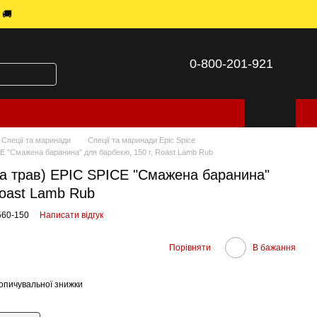
 🚚
0-800-201-921
Спеції та маринади
Спеції та маринади Epic Spice
ICE "Смажена баранина" для барбекю, 150 г, Roast Lamb Rub
 та трав) ЕPIC SPICE "Смажена баранина"
Roast Lamb Rub
560-150
Написати відгук
Порівняти
В бажання
опичувальної знижки