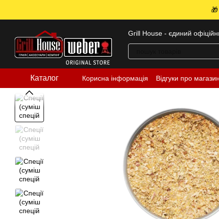
Перейти до основного контенту
🎁
Grill House - єдиний офіцій
Каталог
Корисна інформація
Відгуки про магази