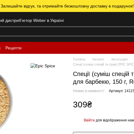
 Залишайте відгук, та отримайте безкоштовну доставку в подарунок!
ний дистрибʼютор Weber в Україні
н
Рецепти
Головна
Каталог
Аксесуари
Спеції (суміш спецій та трав) ЕPIC SP
Спеції (суміш спецій
для барбекю, 150 г, 
Немає в наявності
Артикул: 1411
309₴
Ввійти
для відображення нак
%