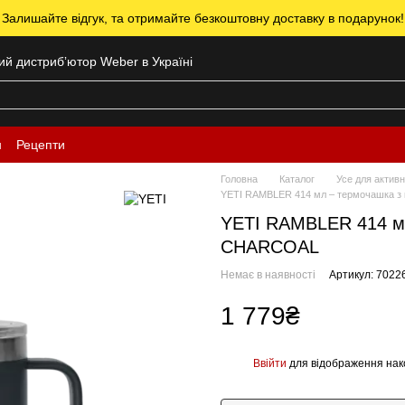
 Залишайте відгук, та отримайте безкоштовну доставку в подарунок!
ний дистрибʼютор Weber в Україні
н
Рецепти
Головна
Каталог
Усе для активн
YETI RAMBLER 414 мл – термочашка з
YETI RAMBLER 414 мл
CHARCOAL
Немає в наявності
Артикул: 7022
1 779₴
Ввійти
для відображення нак
%