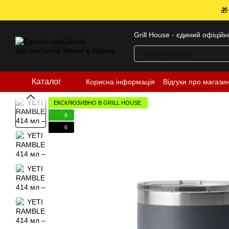
Перейти до основного контенту
🎁
Grill House - єдиний офіцій
Каталог
Корисна інформація
Відгуки про магази
ЕКСКЛЮЗИВНО В GRILL HOUSE
6
6