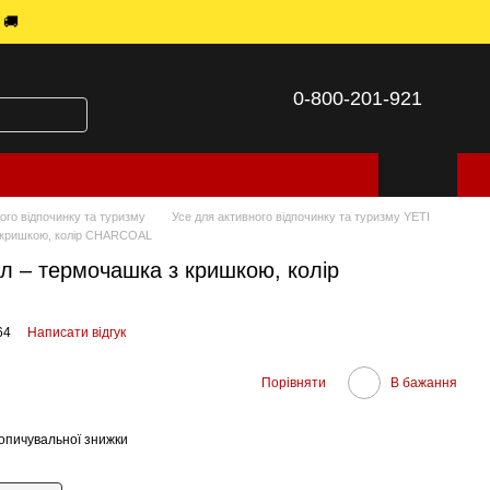
 🚚
0-800-201-921
ого відпочинку та туризму
Усе для активного відпочинку та туризму YETI
 кришкою, колір CHARCOAL
 – термочашка з кришкою, колір
64
Написати відгук
Порівняти
В бажання
опичувальної знижки