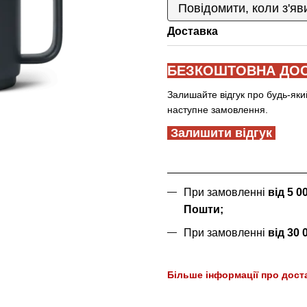
Повідомити, коли з'яв
Доставка
БЕЗКОШТОВНА ДОС
Залишайте відгук про будь-яки
наступне замовлення.
Залишити відгук
При замовленні
від 5 
Пошти;
При замовленні
від 30
Більше інформації про дост