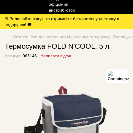
🎁 Залишайте відгук, та отримайте безкоштовну доставку в
подарунок! 🚚
Каталог
Усе для активного відпочинку та туризму
Охолоджен
Термосумка FOLD N’COOL, 5 л
Артикул:
063146
Написати відгук