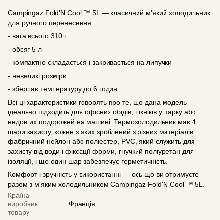
Campingaz Fold'N Cool ™ 5L — класичний м'який холодильник
для ручного перенесення.
- вага всього 310 г
- обсяг 5 л
- компактно складається і закривається на липучки
- невеликі розміри
- зберігає температуру до 6 годин
Всі ці характеристики говорять про те, що дана модель
ідеально підходить для офісних обідів, пікніків у парку або
недовгих подорожей на машині. Термохолодильник має 4
шари захисту, кожен з яких зроблений з різних матеріалів:
фабричний нейлон або поліестер, PVC, який служить для
захисту від води і фіксації форми, гнучкий поліуретан для
ізоляції, і ще один шар забезпечує герметичність.
Комфорт і зручність у використанні — ось що ви отримуєте
разом з м'яким холодильником Campingaz Fold'N Cool ™ 5L.
Країна-
виробник
Франція
товару