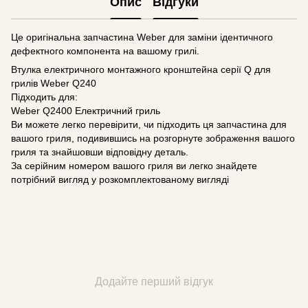
Опис
Відгуки
Це оригінальна запчастина Weber для заміни ідентичного
дефектного компонента на вашому грилі.
Втулка електричного монтажного кронштейна серії Q для
грилів Weber Q240
Підходить для:
Weber Q2400 Електричний гриль
Ви можете легко перевірити, чи підходить ця запчастина для
вашого гриля, подивившись на розгорнуте зображення вашого
гриля та знайшовши відповідну деталь.
За серійним номером вашого гриля ви легко знайдете
потрібний вигляд у розкомплектованому вигляді
Додайте перший відгук