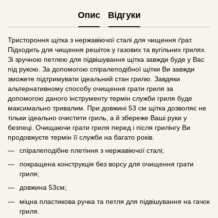
Опис
Відгуки
Тристороння щітка з нержавіючої сталі для чищення ґрат.
Підходить для чищення решіток у газових та вугільних грилях.
Зі зручною петлею для підвішування щітка завжди буде у Вас
під рукою. За допомогою спіралеподібної щітки Ви завжди
зможете підтримувати ідеальний стан грилю. Завдяки
альтернативному способу очищення грати гриля за
допомогою даного інструменту термін служби гриля буде
максимально тривалим. При довжині 53 см щітка дозволяє не
тільки ідеально очистити гриль, а й збереже Ваші руки у
безпеці. Очищаючи грати гриля перед і після грилінгу Ви
продовжуєте термін її служби на багато років.
спіралеподібне плетіння з нержавіючої сталі;
покращена конструкція без ворсу для очищення грати
гриля;
довжина 53см;
міцна пластикова ручка та петля для підвішування на гачок
гриля.