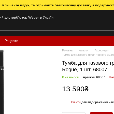
 Залишайте відгук, та отримайте безкоштовну доставку в подарунок!
ний дистрибʼютор Weber в Україні
н
Рецепти
Головна
Каталог
Аксесуари
Тумба для газового гриля чорного емал
Тумба для газового г
Rogue, 1 шт. 68007
В наявності
Артикул: 68007
Нап
13 590₴
Ввійти
для відображення нак
%