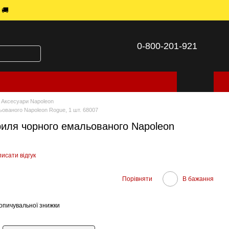
 🚚
0-800-201-921
Аксесуари Napoleon
ьованого Napoleon Rogue, 1 шт. 68007
риля чорного емальованого Napoleon
исати відгук
Порівняти
В бажання
опичувальної знижки