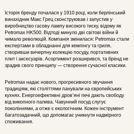
Історія бренду почалася у 1910 році, коли берлінський
винахідник Макс Грец сконструював і запустив у
виробництво гасову лампу високого тиску, відому як
Petromax HK500. Відтоді минуло дві світові війни й
чимало революцій. Компанія змінилася: Petromax стали
експертами в обладнанні для кемпінгу та гриля,
створивши вичерпну колекцію посуду, портативних
плит і аксесуарів. Асортимент розширився, та бренд не
зрадив свого принципу — створення сучасної класики.
Petromax надає нового, прогресивного звучання
традиціям, які століттями панували на європейських
кухнях. Енергоефективні дров’яні печі дають свободу
від викопного палива. Чавунний посуд слугує
поколіннями, а отже є екологічним. Кожен інструмент
багатозадачний, що допомагає уникнути надмірного
споживання.