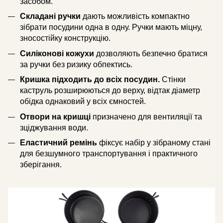
засобом.
Складані ручки
дають можливість компактно
зібрати посудини одна в одну. Ручки мають міцну,
зносостійку конструкцію.
Силіконові кожухи
дозволяють безпечно братися
за ручки без ризику обпектись.
Кришка підходить до всіх посудин.
Стінки
каструль розширюються до верху, відтак діаметр
обідка однаковий у всіх ємностей.
Отвори на кришці
призначено для вентиляції та
зціджування води.
Еластичний ремінь
фіксує набір у зібраному стані
для безшумного транспортування і практичного
зберігання.