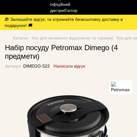
🎁 Залишайте відгук, та отримайте безкоштовну доставку в
подарунок! 🚚
Каталог
Усе для активного відпочинку та туризму
Усе для а
Набір посуду Petromax Dimego (4
предмети)
Артикул:
DIMEGO-S22
Написати відгук