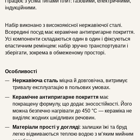
Працює з усіма типами плит: газовими, електричними,
індукційними.
Набір виконано з високоякісної нержавіючої сталі.
Всередині посуд має керамічне антипригарне покриття.
Усі компоненти складаються один в один і фіксуються
еластичним ремінцем: набір зручно транспортувати і
зберігати, зокрема в обмеженому просторі.
Особливості
Нержавіюча сталь
міцна й довговічна, витримує
тривалу експлуатацію в польових умовах.
Керамічне антипригарне покриття
має
покращену формулу, що додає зносостійкості. Його
можна безпечно нагрівати до 450 °C — кераміка не
виділяє жодних шкідливих речовин.
Матеріали прості у догляді
: залишки їжі та бруд
легко відмиваються теплою водою з мʼяким мийним