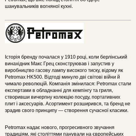
шанувальників вогняної кухні.
Історія бренду почалася у 1910 році, коли берлінський
винахідник Макс Грец сконструював і запустив у
виробництво гасову лампу високого тиску, відому як
Petromax HK500. Відтоді минуло дві світові війни й
чимало революцій. Компанія змінилася: Petromax стали
експертами в обладнанні для кемпінгу та гриля,
створивши вичерпну колекцію посуду, портативних
плит і аксесуарів. Асортимент розширився, та бренд не
зрадив свого принципу — створення сучасної класики.
Petromax надає нового, прогресивного звучання
традиціям, які століттями панували на європейських