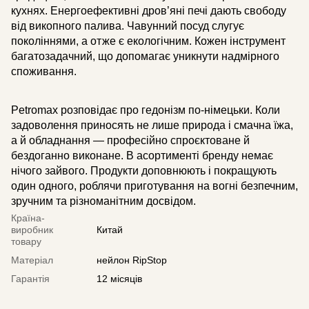
кухнях. Енергоефективні дров’яні печі дають свободу
від викопного палива. Чавунний посуд слугує
поколіннями, а отже є екологічним. Кожен інструмент
багатозадачний, що допомагає уникнути надмірного
споживання.
Petromax розповідає про гедонізм по-німецьки. Коли
задоволення приносять не лише природа і смачна їжа,
а й обладнання — професійно спроєктоване й
бездоганно виконане. В асортименті бренду немає
нічого зайвого. Продукти доповнюють і покращують
один одного, роблячи приготування на вогні безпечним,
зручним та різноманітним досвідом.
Країна-
виробник
Китай
товару
Матеріал
нейлон RipStop
Гарантія
12 місяців