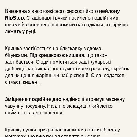
Виконана з високоякісного зносостійкого
нейлону
RipStop
. Стаціонарні ручки посилено подвійними
швами й доповнено широкими накладками, які зручно
лежать у руці.
Кришка застібається на блискавку з двома
бігунками.
Під кришкою є кишеня
, що також
застібається. Сюди помістяться ваші кухарські
дрібниці: наприклад, інструменти для розпалу, скребок
для чищення жарівні чи набір спецій. Є дві додаткові
сітчасті кишені.
Зміцнене подвійне дно
надійно підтримує масивну
чавунну посудину. На дні є вкладиш, який легко
виймається для чищення.
Кришку сумки прикрашає вишитий логотип бренду
Petromax, що вже понад століття обʼєднує