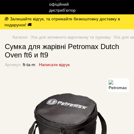
🎁 Залишайте відгук, та отримайте безкоштовну доставку в
подарунок! 🚚
Каталог
Усе для активного відпочинку та туризму
Усе для а
Сумка для жарівні Petromax Dutch
Oven ft6 и ft9
Артикул:
ft-ta-m
Написати відгук