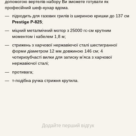
допомогою вертелів набору Ви зможете готувати як
професійний шеф-кухар вдома.
підходить для газових грилів із шириною кришки до 137 см
Prestige P-825
;
міцний металмічний мотор з 25000 гс-см крутним
моментом і кабелем 1,8 м;
стрижень з харчової нержавіючої сталі шестигранної
форми діаметром 12 мм довжиною 146 см; 4
чотиризубчасті вилки для затиску м'яса з харчової
нержавіючої сталі;
противага;
т-подібна ручка стрижня крутила.
Додайте перший відгук