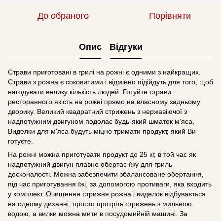
До обраного
Порівняти
Опис
Відгуки
Страви приготовані в грилі на рожні є одними з найкращих.
Страви з рожна є соковитими і відмінно підійдуть для того, щоб
нагодувати велику кількість людей. Готуйте страви
ресторанного якість на рожні прямо на власному задньому
дворику. Великий квадратний стрижень з нержавіючої з
надпотужним двигуном подолає будь-який шматок м'яса.
Виделки для м'яса будуть міцно тримати продукт, який Ви
готуєте.
На рожні можна приготувати продукт до 25 кг, в той час як
надпотужний двигун плавно обертає їжу для гриль
досконалості. Можна забезпечити збалансоване обертання,
під час приготування їжі, за допомогою противаги, яка входить
у комплект. Очищення стрижня рожна і виделок відбувається
на одному диханні, просто протріть стрижень з мильною
водою, а вилки можна мити в посудомийній машині. За