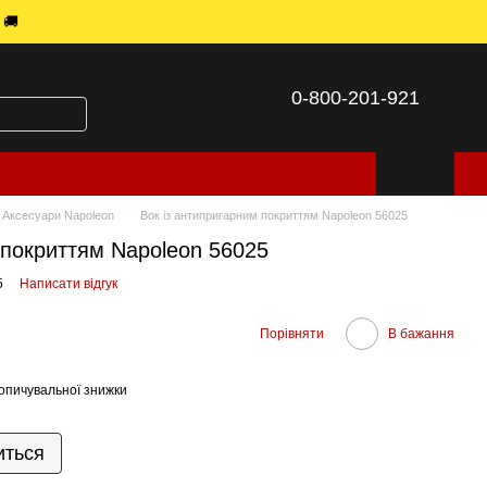
 🚚
0-800-201-921
Аксесуари Napoleon
Вок із антипригарним покриттям Napoleon 56025
 покриттям Napoleon 56025
5
Написати відгук
Порівняти
В бажання
опичувальної знижки
иться