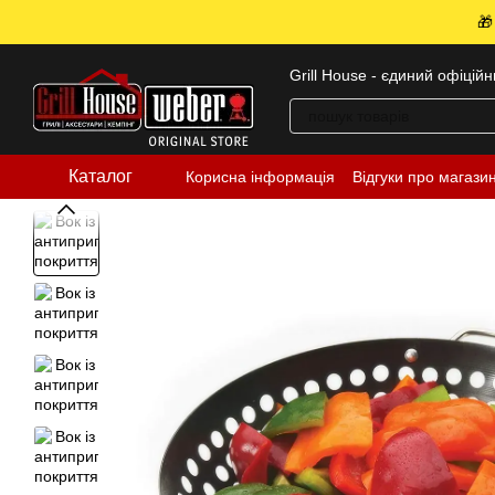
Перейти до основного контенту
🎁
Grill House - єдиний офіцій
Каталог
Корисна інформація
Відгуки про магази