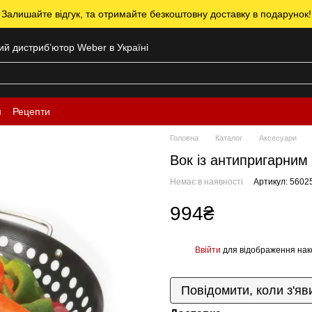
 Залишайте відгук, та отримайте безкоштовну доставку в подарунок!
ний дистрибʼютор Weber в Україні
н
Рецепти
Головна
Каталог
Аксесуари
Вок із антипригарним
Немає в наявності
Артикул: 5602
994₴
Ввійти
для відображення нак
%
Повідомити, коли з'яв