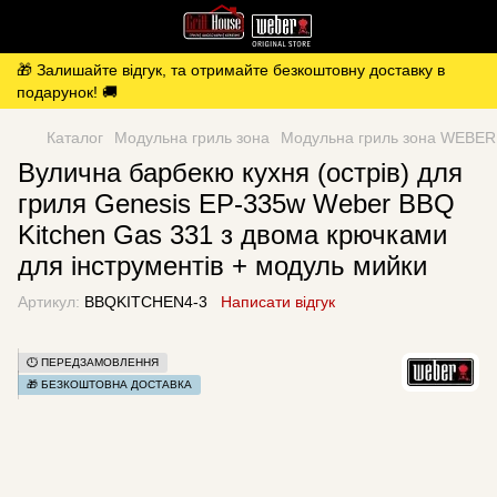
🎁 Залишайте відгук, та отримайте безкоштовну доставку в
подарунок! 🚚
Каталог
Модульна гриль зона
Модульна гриль зона WEBER
Вулична барбекю кухня (острів) для
гриля Genesis EP-335w Weber BBQ
Kitchen Gas 331 з двома крючками
для інструментів + модуль мийки
Артикул:
BBQKITCHEN4-3
Написати відгук
⏱️ ПЕРЕДЗАМОВЛЕННЯ
🎁 БЕЗКОШТОВНА ДОСТАВКА