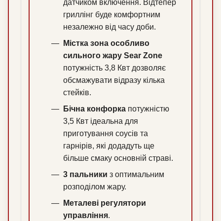
датчиком включення. Відтепер
гриллінг буде комфортним
незалежно від часу доби.
Містка зона особливо
сильного жару Sear Zone
потужність 3,8 Квт дозволяє
обсмажувати відразу кілька
стейків.
Бічна конфорка
потужністю
3,5 Квт ідеальна для
приготування соусів та
гарнірів, які додадуть ще
більше смаку основній страві.
3 пальники
з оптимальним
розподілом жару.
Металеві регулятори
управління
.