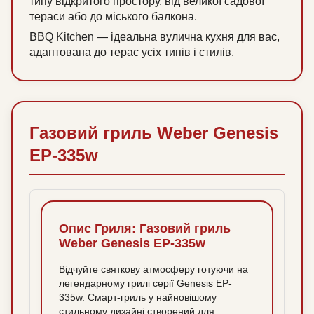
типу відкритого простору, від великої садової
тераси або до міського балкона.
BBQ Kitchen — ідеальна вулична кухня для вас,
адаптована до терас усіх типів і стилів.
Газовий гриль Weber Genesis
EP-335w
Опис Гриля: Газовий гриль
Weber Genesis EP-335w
Відчуйте святкову атмосферу готуючи на
легендарному грилі серії Genesis EP-
335w. Смарт-гриль у найновішому
стильному дизайні створений для