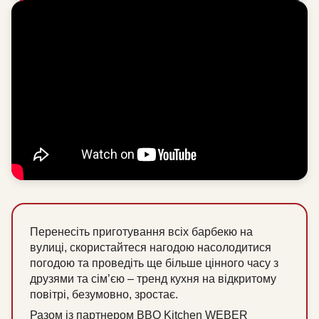
Перенесіть приготування всіх барбекю на
вулиці, скористайтеся нагодою насолодитися
погодою та проведіть ще більше цінного часу з
друзями та сім’єю – тренд кухня на відкритому
повітрі, безумовно, зростає.
Разом із партнером BBQ Kitchen WEBER