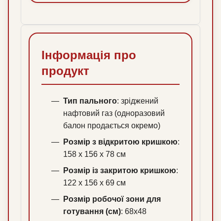
Інформація про
продукт
Тип пального
: зріджений
нафтовий газ (одноразовий
балон продається окремо)
Розмір з відкритою кришкою
:
158 x 156 x 78 см
Розмір із закритою кришкою
:
122 x 156 x 69 см
Розмір робочої зони для
готування (см)
: 68х48