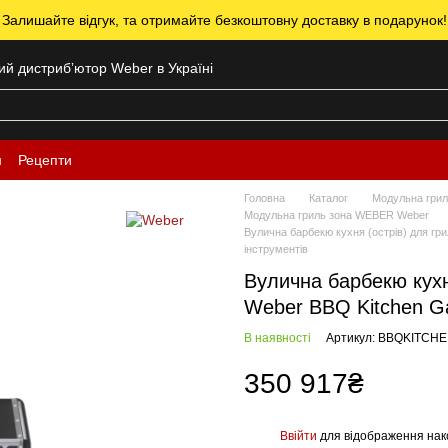
 Залишайте відгук, та отримайте безкоштовну доставку в подарунок!
ний дистрибʼютор Weber в Україні
н
Рецепти
Головна
Каталог
Модульна грил
Модульна гриль зона WEBER Weber
Вулична барбекю кухня (острів) для гр
інструментів
Вулична барбекю кухн
Weber BBQ Kitchen Ga
В наявності
Артикул: BBQKITCHE
350 917₴
Ввійти
для відображення нак
%