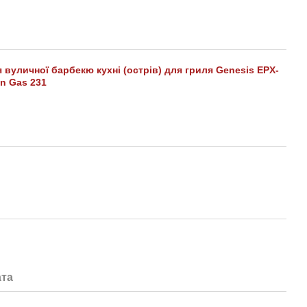
я вуличної барбекю кухні (острів) для гриля Genesis EPX-
n Gas 231
та