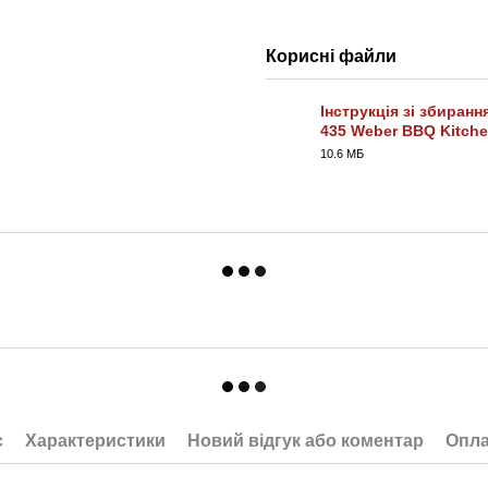
Корисні файли
Інструкція зі збиранн
435 Weber BBQ Kitche
PDF
10.6 МБ
с
Характеристики
Новий відгук або коментар
Опла