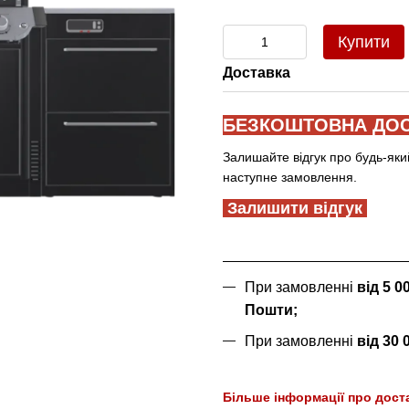
Купити
Доставка
БЕЗКОШТОВНА ДОС
Залишайте відгук про будь-яки
наступне замовлення.
Залишити відгук
При замовленні
від 5 
Пошти;
При замовленні
від 30
Більше інформації про дост