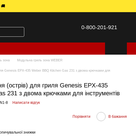
 🚚
0-800-201-921
ь зона
Модульна гриль зона WEBER
иля Genesis EPX-435 Weber BBQ Kitchen Gas 231 з двома крючками для
я (острів) для гриля Genesis EPX-435
s 231 з двома крючками для інструментів
N1-8
Написати відгук
Порівняти
В бажання
опичувальної знижки