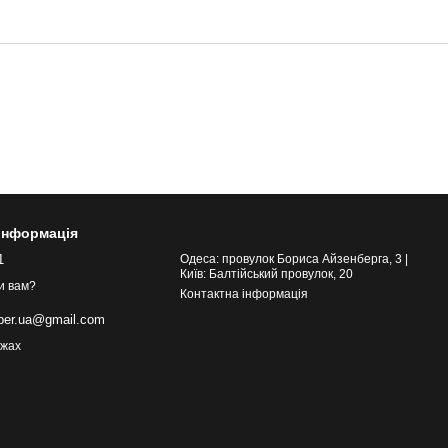
 інформація
1
Одеса: провулок Бориса Айзенберга, 3 |
Київ: Балтійський провулок, 20
и вам?
Контактна інформація
eber.ua@gmail.com
ежах