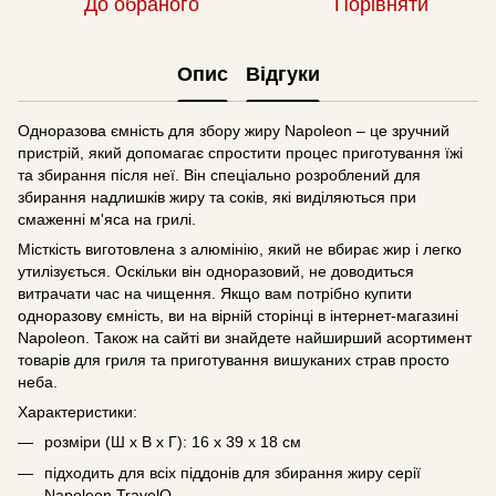
До обраного
Порівняти
Опис
Відгуки
Одноразова ємність для збору жиру Napoleon – це зручний
пристрій, який допомагає спростити процес приготування їжі
та збирання після неї. Він спеціально розроблений для
збирання надлишків жиру та соків, які виділяються при
смаженні м'яса на грилі.
Місткість виготовлена з алюмінію, який не вбирає жир і легко
утилізується. Оскільки він одноразовий, не доводиться
витрачати час на чищення. Якщо вам потрібно купити
одноразову ємність, ви на вірній сторінці в інтернет-магазині
Napoleon. Також на сайті ви знайдете найширший асортимент
товарів для гриля та приготування вишуканих страв просто
неба.
Характеристики:
розміри (Ш х В х Г): 16 х 39 х 18 см
підходить для всіх піддонів для збирання жиру серії
Napoleon TravelQ