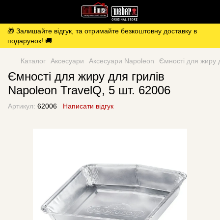
🎁 Залишайте відгук, та отримайте безкоштовну доставку в
подарунок! 🚚
Каталог
Аксесуари
Аксесуари Napoleon
Ємності для жиру д
Ємності для жиру для грилів
Napoleon TravelQ, 5 шт. 62006
Артикул:
62006
Написати відгук