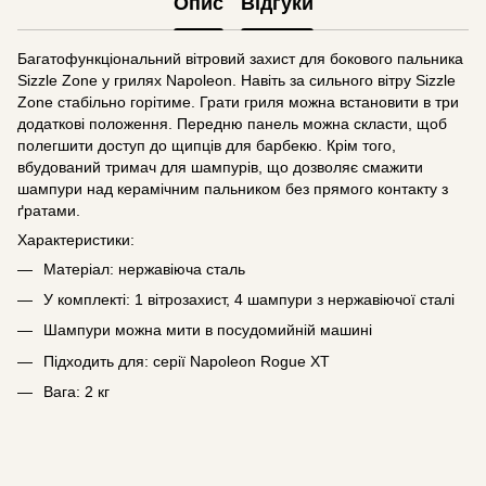
Опис
Відгуки
Багатофункціональний вітровий захист для бокового пальника
Sizzle Zone у грилях Napoleon. Навіть за сильного вітру Sizzle
Zone стабільно горітиме. Грати гриля можна встановити в три
додаткові положення. Передню панель можна скласти, щоб
полегшити доступ до щипців для барбекю. Крім того,
вбудований тримач для шампурів, що дозволяє смажити
шампури над керамічним пальником без прямого контакту з
ґратами.
Характеристики:
Матеріал: нержавіюча сталь
У комплекті: 1 вітрозахист, 4 шампури з нержавіючої сталі
Шампури можна мити в посудомийній машині
Підходить для: серії Napoleon Rogue XT
Вага: 2 кг