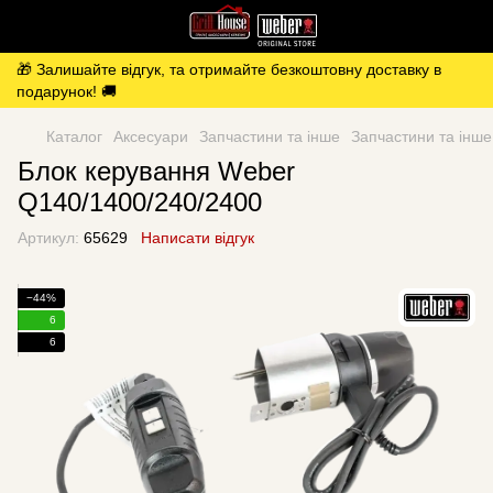
🎁 Залишайте відгук, та отримайте безкоштовну доставку в
подарунок! 🚚
Каталог
Аксесуари
Запчастини та інше
Запчастини та інш
Блок керування Weber
Q140/1400/240/2400
Артикул:
65629
Написати відгук
−44%
6
6