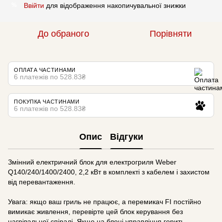
Ввійти
для відображення накопичувальної знижки
%
До обраного
Порівняти
ОПЛАТА ЧАСТИНАМИ
6 платежів по 528.83₴
ПОКУПКА ЧАСТИНАМИ
6 платежів по 528.83₴
Опис
Відгуки
Змінний електричний блок для електрогриля Weber
Q140/240/1400/2400, 2,2 кВт в комплекті з кабелем і захистом
від перевантаження.
Увага: якщо ваш гриль не працює, а перемикач FI постійно
вимикає живлення, перевірте цей блок керування без
нагрівальної спіралі. Якщо на блоці управління горить