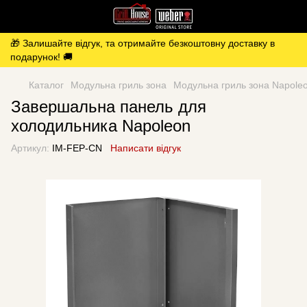
🎁 Залишайте відгук, та отримайте безкоштовну доставку в
подарунок! 🚚
Каталог
Модульна гриль зона
Модульна гриль зона Napole
Завершальна панель для
холодильника Napoleon
Артикул:
IM-FEP-CN
Написати відгук