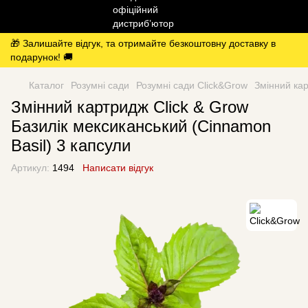
🎁 Залишайте відгук, та отримайте безкоштовну доставку в
подарунок! 🚚
Каталог
Розумні сади
Розумні сади Click&Grow
Змінний кар
Змінний картридж Click & Grow
Базилік мексиканський (Cinnamon
Basil) 3 капсули
Артикул:
1494
Написати відгук