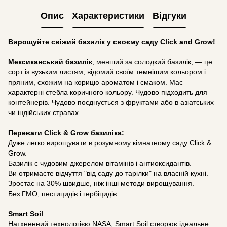
Опис
Характеристики
Відгуки
Вирощуйте свіжий базилік у своєму саду Click and Grow!
Мексиканський базилік
, менший за солодкий базилік, — це
сорт із вузьким листям, відомий своїм темнішим кольором і
пряним, схожим на корицю ароматом і смаком. Має
характерні стебла коричного кольору. Чудово підходить для
контейнерів. Чудово поєднується з фруктами або в азіатських
чи індійських стравах.
Переваги Click & Grow базиліка:
Дуже легко вирощувати в розумному кімнатному саду Click &
Grow.
Базилік є чудовим джерелом вітамінів і антиоксидантів.
Ви отримаєте відчуття "від саду до тарілки" на власній кухні.
Зростає на 30% швидше, ніж інші методи вирощування.
Без ГМО, пестицидів і гербіцидів.
Smart Soil
Натхненний технологією NASA, Smart Soil створює ідеальне