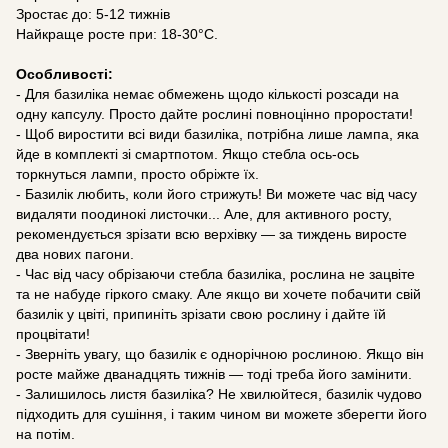
Зростає до: 5-12 тижнів
Найкраще росте при: 18-30°C.
Особливості:
- Для базиліка немає обмежень щодо кількості розсади на
одну капсулу. Просто дайте рослині повноцінно проростати!
- Щоб виростити всі види базиліка, потрібна лише лампа, яка
йде в комплекті зі смартпотом. Якщо стебла ось-ось
торкнуться лампи, просто обріжте їх.
- Базилік любить, коли його стрижуть! Ви можете час від часу
видаляти поодинокі листочки... Але, для активного росту,
рекомендується зрізати всю верхівку — за тиждень виросте
два нових пагони.
- Час від часу обрізаючи стебла базиліка, рослина не зацвіте
та не набуде гіркого смаку. Але якщо ви хочете побачити свій
базилік у цвіті, припиніть зрізати свою рослину і дайте їй
процвітати!
- Зверніть увагу, що базилік є однорічною рослиною. Якщо він
росте майже дванадцять тижнів — тоді треба його замінити.
- Залишилось листя базиліка? Не хвилюйтеся, базилік чудово
підходить для сушіння, і таким чином ви можете зберегти його
на потім.