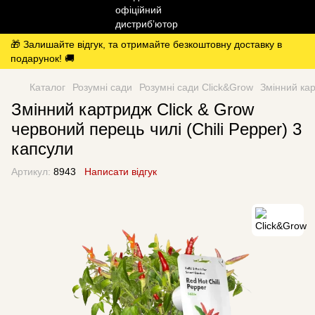
🎁 Залишайте відгук, та отримайте безкоштовну доставку в
подарунок! 🚚
Каталог
Розумні сади
Розумні сади Click&Grow
Змінний кар
Змінний картридж Click & Grow
червоний перець чилі (Chili Pepper) 3
капсули
Артикул:
8943
Написати відгук