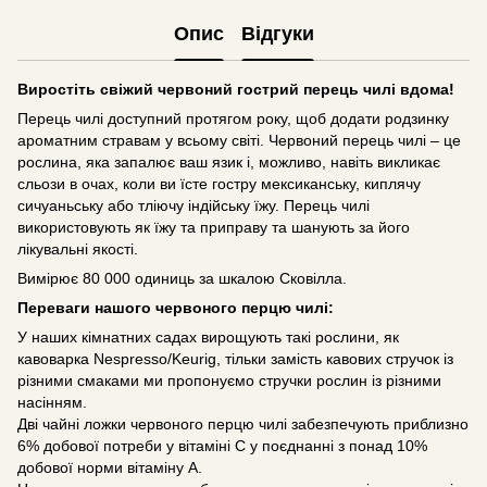
Опис
Відгуки
Виростіть свіжий червоний гострий перець чилі вдома!
Перець чилі доступний протягом року, щоб додати родзинку
ароматним стравам у всьому світі. Червоний перець чилі – це
рослина, яка запалює ваш язик і, можливо, навіть викликає
сльози в очах, коли ви їсте гостру мексиканську, киплячу
сичуаньську або тліючу індійську їжу. Перець чилі
використовують як їжу та приправу та шанують за його
лікувальні якості.
Вимірює 80 000 одиниць за шкалою Сковілла.
Переваги нашого червоного перцю чилі:
У наших кімнатних садах вирощують такі рослини, як
кавоварка Nespresso/Keurig, тільки замість кавових стручок із
різними смаками ми пропонуємо стручки рослин із різними
насінням.
Дві чайні ложки червоного перцю чилі забезпечують приблизно
6% добової потреби у вітаміні С у поєднанні з понад 10%
добової норми вітаміну А.