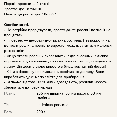
Перші паростки: 1-2 тижні
Зростає до: 18 тижнів
Найкраще росте при: 18-30°C
Особливості:
- Не потрібно проріджувати, просто дайте рослині повноцінно
процвітати!
- Гіпоестес — декоративно-листяна рослина. Незважаючи на
це, коли рослина повністю виросте, можуть з’явитися маленькі
рожеві квіти.
- Якщо окремі рослини виростають надто високими, сміливо
обрізайте їх до половини довжини замість того, щоб піднімати
лампу. Він досить скоро виросте в більш компактній формі!
- Квіти в гіпостесу не вимагають особливого догляду. Вони
виробляють дуже мало сміття для прибирання.
- Залежно від того, як за ними доглядають, рослини можуть
зберігатися до трьох місяців.
Розмір
205 мм ширина, 86 мм висота, 53 мм
глибина
Тип
не Їстівна рослина
Вага
200 г