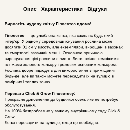
Опис
Характеристики
Відгуки
Виростіть чудову квітку Гіпоестес вдома!
Гіпоестес
— це улюблена квітка, яка оживляє будь-який
інтер’єр. У рідному середовищі існування рослина може
досягати 91 см у висоту, але екземпляри, вирощені в вазонах
та смартпоті, зазвичай менші. Основною причиною
вирощування цієї рослини є листя. Листя всіяне темнішими
плямами зеленого кольору і рожевим основним кольором.
Рослина добре підходять для використання в приміщенні
будь-де, але ви також можете пересадити їх на вулицю в
помірних і теплих зонах.
Переваги Click & Grow Гіпоестесу:
Прекрасне доповнення до будь-якої оселі, яке не потребує
обслуговування.
На 100% безпроблемно у вашому внутрішньому саду Click &
Grow.
Легко пересадити на вулицю, якщо це необхідно.