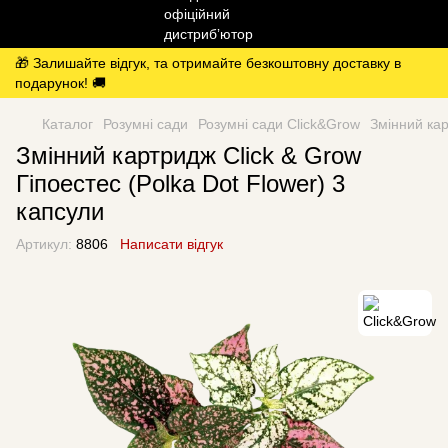
🎁 Залишайте відгук, та отримайте безкоштовну доставку в
подарунок! 🚚
Каталог
Розумні сади
Розумні сади Click&Grow
Змінний кар
Змінний картридж Click & Grow
Гіпоестес (Polka Dot Flower) 3
капсули
Артикул:
8806
Написати відгук