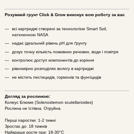
Розумний грунт Click & Grow виконує всю роботу за вас
всі картриджі створені за технологією Smart Soil,
натхненною NASA
надає ідеальний рівень pH для ґрунту
дозує точну кількість поживних речовин, води і повітря
контролює доступ компонентів до коріння
рівномірно розподіляє вологу в картриджі
не містить пестицидів, гормонів та фунгіцидів
Догляд за рослиною:
Колеус Блюме (Solenostemon scutellarioides)
Рослина не їстівна. Отруйна.
Перші паростки: 1-2 тижні
Зростає до: 18 тижнів
Найкраще росте при: 18-30°C