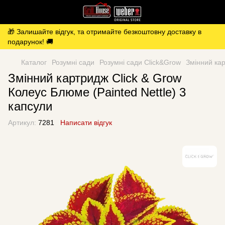
🎁 Залишайте відгук, та отримайте безкоштовну доставку в
подарунок! 🚚
Каталог
Розумні сади
Розумні сади Click&Grow
Змінний кар
Змінний картридж Click & Grow
Колеус Блюме (Painted Nettle) 3
капсули
Артикул:
7281
Написати відгук