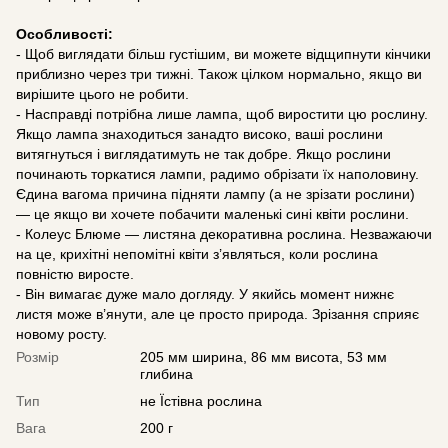
Особливості:
- Щоб виглядати більш густішим, ви можете відщипнути кінчики
приблизно через три тижні. Також цілком нормально, якщо ви
вирішите цього не робити.
- Насправді потрібна лише лампа, щоб виростити цю рослину.
Якщо лампа знаходиться занадто високо, ваші рослини
витягнуться і виглядатимуть не так добре. Якщо рослини
починають торкатися лампи, радимо обрізати їх наполовину.
Єдина вагома причина підняти лампу (а не зрізати рослини)
— це якщо ви хочете побачити маленькі сині квіти рослини.
- Колеус Блюме — листяна декоративна рослина. Незважаючи
на це, крихітні непомітні квіти з’являться, коли рослина
повністю виросте.
- Він вимагає дуже мало догляду. У якийсь момент нижнє
листя може в’янути, але це просто природа. Зрізання сприяє
новому росту.
Розмір
205 мм ширина, 86 мм висота, 53 мм
глибина
Тип
не Їстівна рослина
Вага
200 г