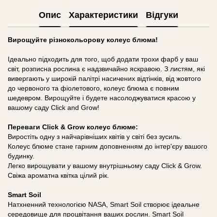
Опис
Характеристики
Відгуки
Вирощуйте різнокольорову колеус блюма!
Ідеально підходить для того, щоб додати трохи фарб у ваш
світ, розписна рослина є надзвичайно яскравою. З листям, які
вивергають у широкій палітрі насичених відтінків, від жовтого
до червоного та фіолетового, колеус блюма є повним
шедевром. Вирощуйте і будете насолоджуватися красою у
вашому саду Click and Grow!
Переваги Click & Grow колеус блюме:
Виростіть одну з найчарівніших квітів у світі без зусиль.
Колеус блюме стане гарним доповненням до інтер'єру вашого
будинку.
Легко вирощувати у вашому внутрішньому саду Click & Grow.
Свіжа ароматна квітка цілий рік.
Smart Soil
Натхненний технологією NASA, Smart Soil створює ідеальне
середовище для процвітання ваших рослин. Smart Soil