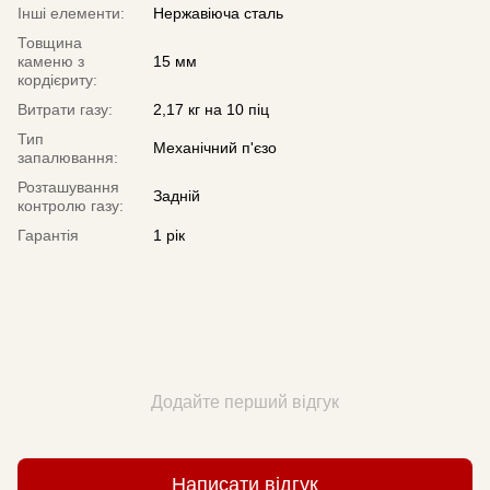
Інші елементи:
Нержавіюча сталь
Товщина
каменю з
15 мм
кордієриту:
Витрати газу:
2,17 кг на 10 піц
Тип
Механічний п'єзо
запалювання:
Розташування
Задній
контролю газу:
Гарантія
1 рік
Додайте перший відгук
Написати відгук