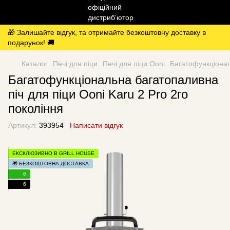
🎁 Залишайте відгук, та отримайте безкоштовну доставку в
подарунок! 🚚
Каталог
Печі для піци
Печі для піци Ooni
Багатофункціонал
Багатофункціональна багатопаливна
піч для піци Ooni Karu 2 Pro 2го
покоління
Артикул:
393954
Написати відгук
ЕКСКЛЮЗИВНО В GRILL HOUSE
🎁 БЕЗКОШТОВНА ДОСТАВКА
6
6