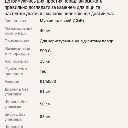
Дотримуючись цих простих порад, ви зможете
правильно доглядати за каменем для піци та
насолоджуватися смачною випічкою ще довгий час.
Тип палива:
Мультипаливний 7,3кВт
Максимальний
40 см
розмір піци:
Призначення:
Для користування на відкритому повітрі
Максимальна
500 С
температура:
Час розігріву:
15 хв
Сумісність з
так
пропаном:
Розміри:
81/50/83
Довжина без
81 см
упаковки:
Ширина без
50 см
упаковки:
Висота без
83 см
упаковки:
Ширина в