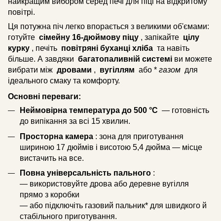
найкращим вибором серед печі для піці на відкритому
повітрі.
Ця потужна піч легко впорається з великими об'ємами:
готуйте
сімейну 16-дюймову піцу
, запікайте
цілу
курку
, печіть
повітряні буханці хліба
та навіть
більше. А завдяки
багатопаливній системі
ви можете
вибрати між
дровами
,
вугіллям
або *
газом
для
ідеального смаку та комфорту.
Основні переваги:
Неймовірна температура до 500 °C
— готовність
до випікання за всі 15 хвилин.
Просторна камера
: зона для приготування
шириною 17 дюймів і висотою 5,4 дюйма — місце
вистачить на все.
Повна універсальність пального
:
— використовуйте дрова або деревне вугілля
прямо з коробки
— або підключіть газовий пальник* для швидкого й
стабільного приготування.