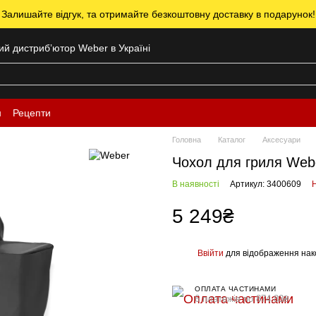
 Залишайте відгук, та отримайте безкоштовну доставку в подарунок!
ний дистрибʼютор Weber в Україні
н
Рецепти
Головна
Каталог
Аксесуари
Чохол для гриля We
В наявності
Артикул: 3400609
Н
5 249₴
Ввійти
для відображення нак
%
ОПЛАТА ЧАСТИНАМИ
6 платежів по 874.83₴