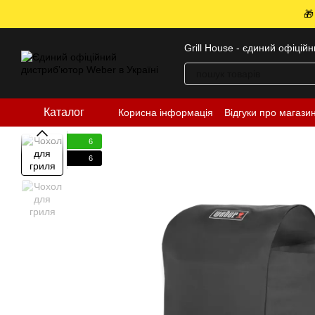
Перейти до основного контенту
🎁
Grill House - єдиний офіцій
Каталог
Корисна інформація
Відгуки про магази
6
6