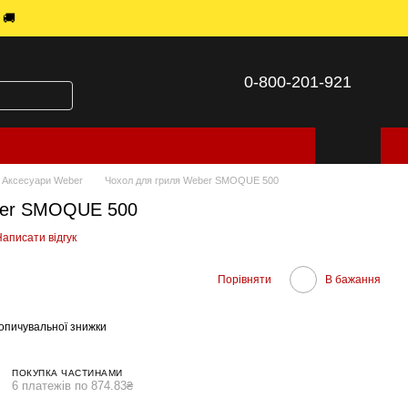
 🚚
0-800-201-921
Аксесуари Weber
Чохол для гриля Weber SMOQUE 500
ber SMOQUE 500
аписати відгук
Порівняти
В бажання
опичувальної знижки
ПОКУПКА ЧАСТИНАМИ
6 платежів по 874.83₴