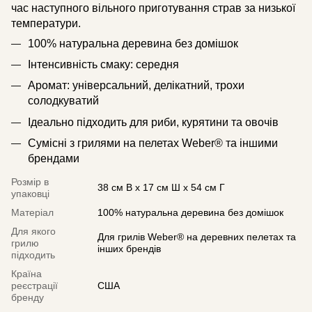
час наступного вільного приготування страв за низької
температури.
100% натуральна деревина без домішок
Інтенсивність смаку: середня
Аромат: універсальний, делікатний, трохи
солодкуватий
Ідеально підходить для риби, курятини та овочів
Сумісні з грилями на пелетах Weber® та іншими
брендами
Розмір в
38 см В x 17 см Ш x 54 см Г
упаковці
Матеріал
100% натуральна деревина без домішок
Для якого
Для грилів Weber® на деревних пелетах та
грилю
інших брендів
підходить
Країна
реєстрації
США
бренду