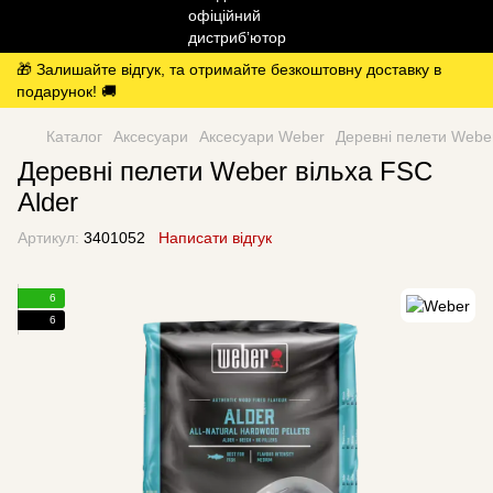
🎁 Залишайте відгук, та отримайте безкоштовну доставку в
подарунок! 🚚
Каталог
Аксесуари
Аксесуари Weber
Деревні пелети Weber
Деревні пелети Weber вільха FSC
Alder
Артикул:
3401052
Написати відгук
6
6