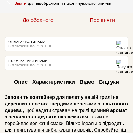
Ввійти
для відображення накопичувальної знижки
%
До обраного
Порівняти
ОПЛАТА ЧАСТИНАМИ
6 платежів по 298.17₴
ПОКУПКА ЧАСТИНАМИ
6 платежів по 298.17₴
Опис
Характеристики
Відео
Відгуки
Заповніть контейнер для пелет у вашій грилі на
деревних пелетах твердими пелетами з вільхового
дерева
, щоб надати стравам на грилі
димний аромат
з легким солодкувати післясмаком
, який не
перебиває делікатні смаки. Вільха ідеально підходить
для приготування риби, курки та овочів. Спробуйте під