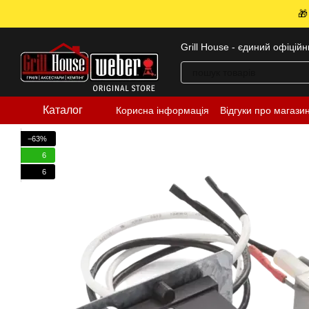
Перейти до основного контенту
🎁
Grill House - єдиний офіцій
Каталог
Корисна інформація
Відгуки про магази
−63%
6
6