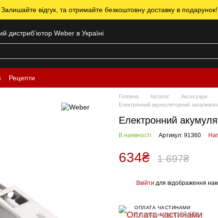
 Залишайте відгук, та отримайте безкоштовну доставку в подарунок!
ний дистрибʼютор Weber в Україні
н
Рецепти
Головна
Каталог
Аксесуари
Електронний акумуляторний запалювач дл
Електронний акумулят
В наявності
Артикул: 91360
Нап
634₴
1 697₴
Ввійти
для відображення нак
%
ОПЛАТА ЧАСТИНАМИ
6 платежів по 105.67₴