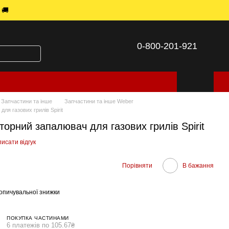
 🚚
0-800-201-921
Запчастини та інше
Запчастини та інше Weber
я газових грилів Spirit
орний запалювач для газових грилів Spirit
исати відгук
Порівняти
В бажання
опичувальної знижки
ПОКУПКА ЧАСТИНАМИ
6 платежів по 105.67₴