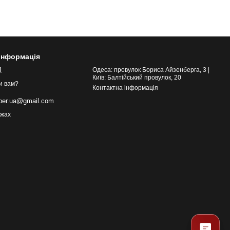
 інформація
1
Одеса: провулок Бориса Айзенберга, 3 |
Київ: Балтійський провулок, 20
и вам?
Контактна інформація
eber.ua@gmail.com
ежах