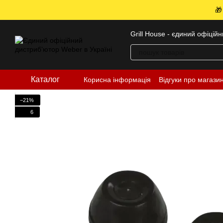
Перейти до основного контенту
🎁
Grill House - єдиний офіцій
Каталог
Корисна інформація
Відгуки про магази
−21%
6