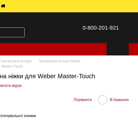
 🚚
0-800-201-921
Запчастини та інше
Запчастини та інше Weber
r Master-Touch
 на ніжки для Weber Master-Touch
исати відгук
Порівняти
В бажання
опичувальної знижки