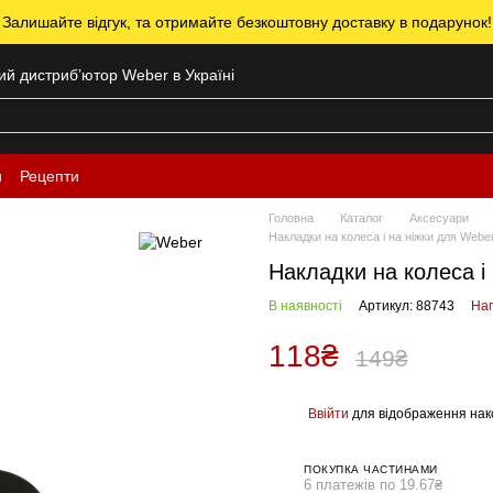
 Залишайте відгук, та отримайте безкоштовну доставку в подарунок!
ний дистрибʼютор Weber в Україні
н
Рецепти
Головна
Каталог
Аксесуари
Накладки на колеса і на ніжки для Webe
Накладки на колеса і
В наявності
Артикул: 88743
Нап
118₴
149₴
Ввійти
для відображення нак
%
ПОКУПКА ЧАСТИНАМИ
6 платежів по 19.67₴