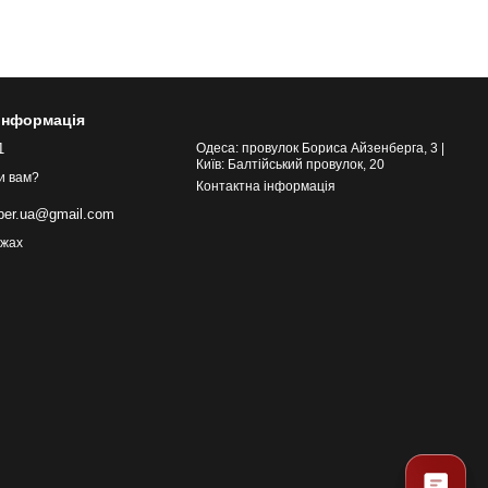
 інформація
1
Одеса: провулок Бориса Айзенберга, 3 |
Київ: Балтійський провулок, 20
и вам?
Контактна інформація
eber.ua@gmail.com
ежах