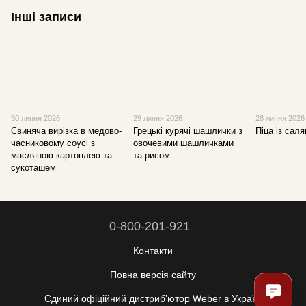
Інші записи
30 липня 2026
29 липня 2026
28 липня 2026
Свиняча вирізка в медово-
Грецькі курячі шашлички з
Піца із саля
часниковому соусі з
овочевими шашличками
масляною картоплею та
та рисом
сукоташем
0-800-201-921
Контакти
Повна версія сайту
Єдиний офіційний дистрибʼютор Weber в Україні