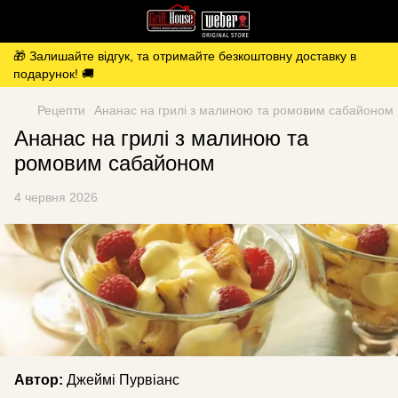
🎁 Залишайте відгук, та отримайте безкоштовну доставку в
подарунок! 🚚
Рецепти
Ананас на грилі з малиною та ромовим сабайоном
Ананас на грилі з малиною та
ромовим сабайоном
4 червня 2026
Автор:
Джеймі Пурвіанс