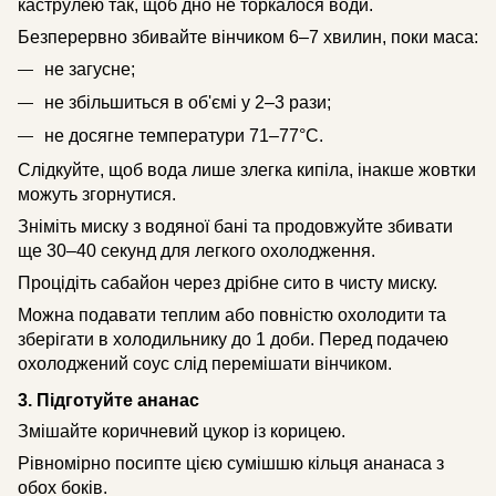
каструлею так, щоб дно не торкалося води.
Безперервно збивайте вінчиком 6–7 хвилин, поки маса:
не загусне;
не збільшиться в об'ємі у 2–3 рази;
не досягне температури 71–77°C.
Слідкуйте, щоб вода лише злегка кипіла, інакше жовтки
можуть згорнутися.
Зніміть миску з водяної бані та продовжуйте збивати
ще 30–40 секунд для легкого охолодження.
Процідіть сабайон через дрібне сито в чисту миску.
Можна подавати теплим або повністю охолодити та
зберігати в холодильнику до 1 доби. Перед подачею
охолоджений соус слід перемішати вінчиком.
3. Підготуйте ананас
Змішайте коричневий цукор із корицею.
Рівномірно посипте цією сумішшю кільця ананаса з
обох боків.