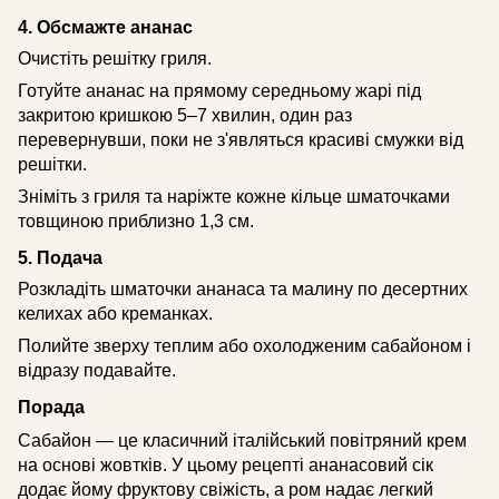
4. Обсмажте ананас
Очистіть решітку гриля.
Готуйте ананас на прямому середньому жарі під
закритою кришкою 5–7 хвилин, один раз
перевернувши, поки не з'являться красиві смужки від
решітки.
Зніміть з гриля та наріжте кожне кільце шматочками
товщиною приблизно 1,3 см.
5. Подача
Розкладіть шматочки ананаса та малину по десертних
келихах або креманках.
Полийте зверху теплим або охолодженим сабайоном і
відразу подавайте.
Порада
Сабайон — це класичний італійський повітряний крем
на основі жовтків. У цьому рецепті ананасовий сік
додає йому фруктову свіжість, а ром надає легкий