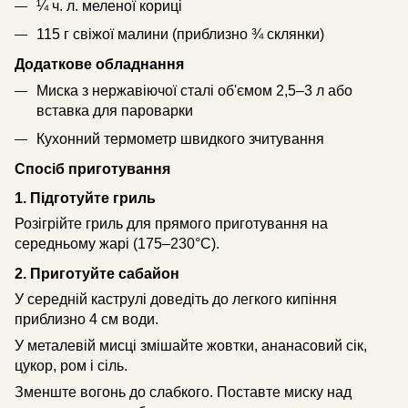
¼ ч. л. меленої кориці
115 г свіжої малини (приблизно ¾ склянки)
Додаткове обладнання
Миска з нержавіючої сталі об'ємом 2,5–3 л або
вставка для пароварки
Кухонний термометр швидкого зчитування
Спосіб приготування
1. Підготуйте гриль
Розігрійте гриль для прямого приготування на
середньому жарі (175–230°C).
2. Приготуйте сабайон
У середній каструлі доведіть до легкого кипіння
приблизно 4 см води.
У металевій мисці змішайте жовтки, ананасовий сік,
цукор, ром і сіль.
Зменште вогонь до слабкого. Поставте миску над