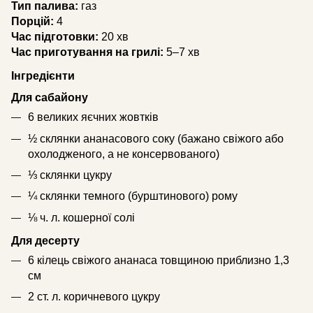
Тип палива:
газ
Порцій:
4
Час підготовки:
20 хв
Час приготування на грилі:
5–7 хв
Інгредієнти
Для сабайону
6 великих яєчних жовтків
½ склянки ананасового соку (бажано свіжого або
охолодженого, а не консервованого)
⅓ склянки цукру
¼ склянки темного (бурштинового) рому
⅛ ч. л. кошерної солі
Для десерту
6 кілець свіжого ананаса товщиною приблизно 1,3
см
2 ст. л. коричневого цукру