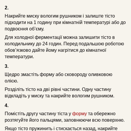
2.
Накрийте миску вологим рушником і залиште тісто
підходити на 1 годину при кімнатній температурі або до
подвоєння об’єму.
Для холодної ферментації можна залишити тісто в
холодильнику до 24 годин. Перед подальшою роботою
обов’язково дайте йому нагрітися до кімнатної
температури.
3.
Щедро змастіть форму або сковороду оливковою
олією.
Розділіть тісто на дві рівні частини. Одну частину
відкладіть у миску та накрийте вологим рушником.
4.
Помістіть другу частину тіста у
форму
та обережно
розтягуйте його пальцями, заповнюючи всю поверхню.
Якщо тісто пружинить і стискається назад, накрийте