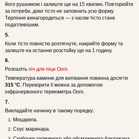
його рушником і залиште ще на 15 хвилин. Повторюйте
за потреби, доки тісто не заповнить усю форму.
Терпіння винагородиться — з часом тісто стане
податливішим.
5.
Коли тісто повністю розтягнуте, накрийте форму та
залиште на останню розстойку ще на 1 годину.
6.
Розпаліть
піч для піци Ooni.
Температура каменю для випікання повинна досягти
315 °C
. Перевірити її можна за допомогою
інфрачервоного термометра Ooni.
7.
Викладайте начинку в такому порядку:
Моцарела.
Соус маринара.
Скибочки запеченого або обсмаженого баклажана.