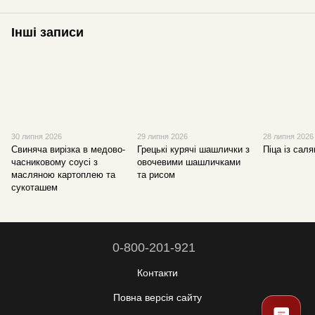
Інші записи
30 липня 2026
29 липня 2026
28 липня 2026
Свиняча вирізка в медово-
Грецькі курячі шашлички з
Піца із саля
часниковому соусі з
овочевими шашличками
масляною картоплею та
та рисом
сукоташем
0-800-201-921
Контакти
Повна версія сайту