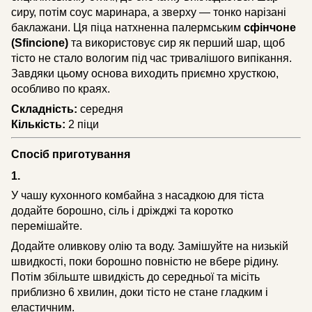
сиру, потім соус маринара, а зверху — тонко нарізані
баклажани. Ця піца натхненна палермським
сфінчоне
(Sfincione)
та використовує сир як перший шар, щоб
тісто не стало вологим під час тривалішого випікання.
Завдяки цьому основа виходить приємно хрусткою,
особливо по краях.
Складність:
середня
Кількість:
2 піци
Спосіб приготування
1.
У чашу кухонного комбайна з насадкою для тіста
додайте борошно, сіль і дріжджі та коротко
перемішайте.
Додайте оливкову олію та воду. Замішуйте на низькій
швидкості, поки борошно повністю не вбере рідину.
Потім збільште швидкість до середньої та місіть
приблизно 6 хвилин, доки тісто не стане гладким і
еластичним.