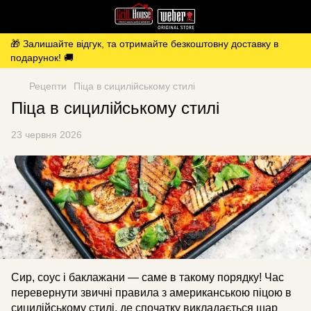
🎁 Залишайте відгук, та отримайте безкоштовну доставку в
подарунок! 🚚
Рецепти
Піца в сицилійському стилі
Піца в сицилійському стилі
23 червня 2026
Сир, соус і баклажани — саме в такому порядку! Час
перевернути звичні правила з американською піцою в
сицилійському стилі, де спочатку викладається шар