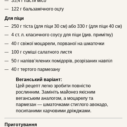
35,4 г пасти місо
122 г бальзамічного оцту
Для піци
250 г тіста (для піци 30 см) або 330 г (для піци 40 см)
4 ст. л. класичного соусу для піци (див. примітку)
40 г свіжої моцарели, порваної на шматочки
100 г суміші салатного листя
50 г напівв’ялених помідорів, розрізаних навпіл
40 г тертого пармезану
Веганський варіант:
Цей рецепт легко зробити повністю
рослинним. Замініть майонез якісним
веганським аналогом, а моцарелу та
пармезан — шматочками стиглого авокадо,
посипаними харчовими дріжджами.
Приготування