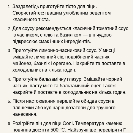
Заздалегідь приготуйте тісто для піци.
Скористайтеся вашим улюбленим рецептом
класичного тіста.
Для соусу рекомендується класичний томатний соус
із часником, сіллю та базиліком — він чудово
підкреслює смак інших інгредієнтів.
Приготуйте лимонно-часниковий соус. У мисці
змішайте лимонний сік, подрібнений часник,
майонез, базилік і орегано. Накрийте та поставте в
холодильник на кілька годин.
Приготуйте бальзамічну глазур. Змішайте чорний
часник, пасту місо та бальзамічний оцет. Також
накрийте й поставте в холодильник на кілька годин.
Після настоювання перелийте обидва соуси в
пляшечки або кулінарні дозатори для зручного
нанесення.
Розігрійте піч для піци Ooni. Температура каменю
повинна досягти 500 °C. Найзручніше перевіряти її