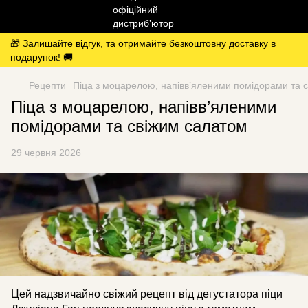
🎁 Залишайте відгук, та отримайте безкоштовну доставку в
подарунок! 🚚
Рецепти
Піца з моцарелою, напівв’яленими помідорами та 
Піца з моцарелою, напівв’яленими
помідорами та свіжим салатом
29 червня 2026
Цей надзвичайно свіжий рецепт від дегустатора піци