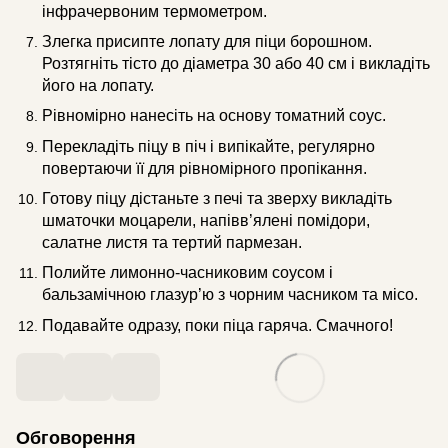
інфрачервоним термометром.
Злегка присипте лопату для піци борошном.
Розтягніть тісто до діаметра 30 або 40 см і викладіть
його на лопату.
Рівномірно нанесіть на основу томатний соус.
Перекладіть піцу в піч і випікайте, регулярно
повертаючи її для рівномірного пропікання.
Готову піцу дістаньте з печі та зверху викладіть
шматочки моцарели, напівв’ялені помідори,
салатне листя та тертий пармезан.
Полийте лимонно-часниковим соусом і
бальзамічною глазур’ю з чорним часником та місо.
Подавайте одразу, поки піца гаряча. Смачного!
Обговорення