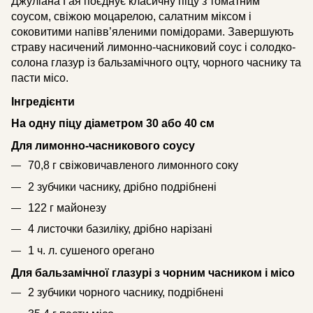
Джуліана Гая поєднує класичну піцу з томатним
соусом, свіжою моцарелою, салатним міксом і
соковитими напівв’яленими помідорами. Завершують
страву насичений лимонно-часниковий соус і солодко-
солона глазур із бальзамічного оцту, чорного часнику та
пасти місо.
Інгредієнти
На одну піцу діаметром 30 або 40 см
Для лимонно-часникового соусу
70,8 г свіжовичавленого лимонного соку
2 зубчики часнику, дрібно подрібнені
122 г майонезу
4 листочки базиліку, дрібно нарізані
1 ч. л. сушеного орегано
Для бальзамічної глазурі з чорним часником і місо
2 зубчики чорного часнику, подрібнені