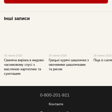
Інші записи
30 липня 2026
29 липня 2026
28 липня 2026
Свиняча вирізка в медово-
Грецькі курячі шашлички з
Піца із саля
часниковому соусі з
овочевими шашличками
масляною картоплею та
та рисом
сукоташем
0-800-201-921
Контакти