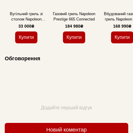
Вугільний гриль зі
Газовий гриль Napoleon
Вбудований газ
столом Napoleon
Prestige 665 Connected
гриль Napoleon
Professional 57 см
Series 32, чор
33 000₴
184 980₴
168 990₴
PRO22K-CART-3
Купити
Купити
Купити
Обговорення
Додайте перший відгук
Новий коментар