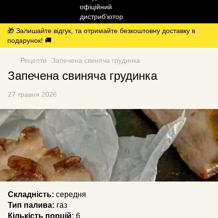
🎁 Залишайте відгук, та отримайте безкоштовну доставку в
подарунок! 🚚
Рецепти
Запечена свиняча грудинка
Запечена свиняча грудинка
27 травня 2026
Складність:
середня
Тип палива:
газ
Кількість порцій:
6