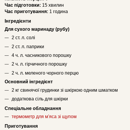
Час підготовки:
15 хвилин
Час приготування:
1 година
Інгредієнти
Для сухого маринаду (рубу)
2 ст. л. солі
2 ст. л. паприки
4 ч. л. часникового порошку
2 ч. л. гірчичного порошку
2 ч. л. меленого чорного перцю
Основний інгредієнт
2 кг свинячої грудинки зі шкіркою одним шматком
додаткова сіль для шкірки
Спеціальне обладнання
термометр для м'яса зі щупом
Приготування