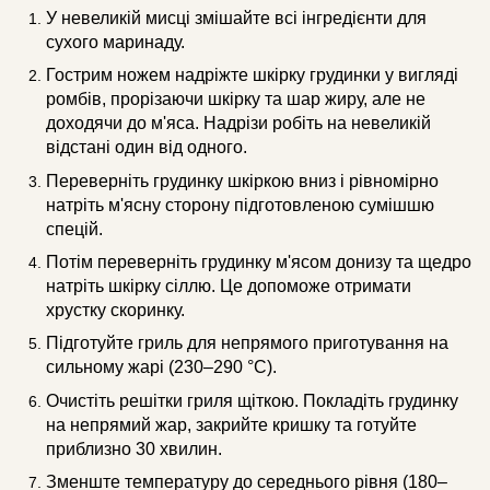
У невеликій мисці змішайте всі інгредієнти для
сухого маринаду.
Гострим ножем надріжте шкірку грудинки у вигляді
ромбів, прорізаючи шкірку та шар жиру, але не
доходячи до м'яса. Надрізи робіть на невеликій
відстані один від одного.
Переверніть грудинку шкіркою вниз і рівномірно
натріть м'ясну сторону підготовленою сумішшю
спецій.
Потім переверніть грудинку м'ясом донизу та щедро
натріть шкірку сіллю. Це допоможе отримати
хрустку скоринку.
Підготуйте гриль для непрямого приготування на
сильному жарі (230–290 °C).
Очистіть решітки гриля щіткою. Покладіть грудинку
на непрямий жар, закрийте кришку та готуйте
приблизно 30 хвилин.
Зменште температуру до середнього рівня (180–